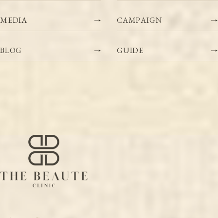
M
E
D
I
A
C
A
M
P
A
I
G
N
B
L
O
G
G
U
I
D
E