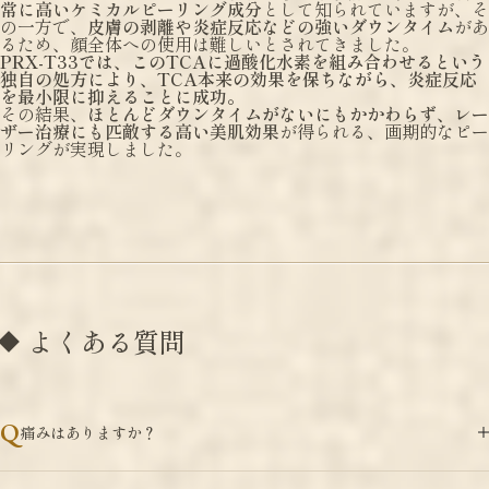
常に高いケミカルピーリング成分
として知られていますが、そ
の一方で、
皮膚の剥離や炎症反応などの強いダウンタイム
があ
るため、顔全体への使用は難しいとされてきました。
PRX-T33では、このTCAに過酸化水素を組み合わせるという
独自の処方により、TCA本来の効果を保ちながら、炎症反応
を最小限に抑えることに成功。
その結果、
ほとんどダウンタイムがないにもかかわらず、レー
ザー治療にも匹敵する高い美肌効果
が得られる、画期的なピー
リングが実現しました。
よくある質問
痛みはありますか？