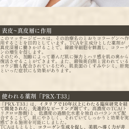
表皮~真皮層に作用
このマッサージピールは、その治療名のとおりコラーゲンへ作
用することを目的としています。TCAを主成分とした薬剤が
真皮深層に働きかけることで、線維芽細胞を刺激し、コラーゲ
ンの増生を促します。
そのため、加齢によって萎んだ肌に弾力とハリ感を肌の奥から
復活させることができます。また、最強美白剤と言われている
コウジ酸も配合されているため、肌表面のくすみやシミ、肝斑
といった症状にも効果があります。
使われる薬剤「PRX-T33」
「
PRX-T33
」は、
イタリアで10年以上にわたる臨床研究を経
て開発された、先進的なピーリング剤
です。高濃度のTCA(ト
リクロロ酢酸)と、低濃度の過酸化水素を独自のバランスで配
合することで、肌にやさしく、それでいてしっかりと効果を実
感できる施術を可能にしました。
TCAはもともと、
コラーゲン生成を促し、美肌へ導く力が非