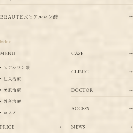
B
E
A
U
T
E
式
ヒ
ア
ル
ロ
ン
酸
Index
MENU
C
A
S
E
ヒ
ア
ル
ロ
ン
酸
C
L
I
N
I
C
注
入
治
療
美
肌
治
療
D
O
C
T
O
R
外
科
治
療
A
C
C
E
S
S
コ
ス
メ
P
R
I
C
E
N
E
W
S