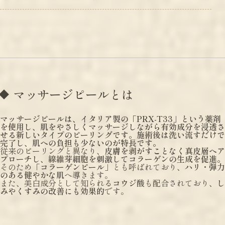
マッサージピールとは
マッサージピールは、イタリア製の「PRX-T33」という薬剤
を使用し、肌をやさしくマッサージしながら有効成分を浸透さ
せる新しいタイプのピーリングです。施術後は洗い流すだけで
完了し、肌への負担も少ないのが特長です。
従来のピーリングと異なり、
皮膚を剥がすことなく真皮層へア
プローチし、線維芽細胞を刺激してコラーゲンの生成を促進。
そのため「
コラーゲンピール
」とも呼ばれており、
ハリ・弾力
のある健やかな肌
へ導きます。
また、美白成分として知られる
コウジ酸
も配合されており、
し
みやくすみの改善にも効果的
です。