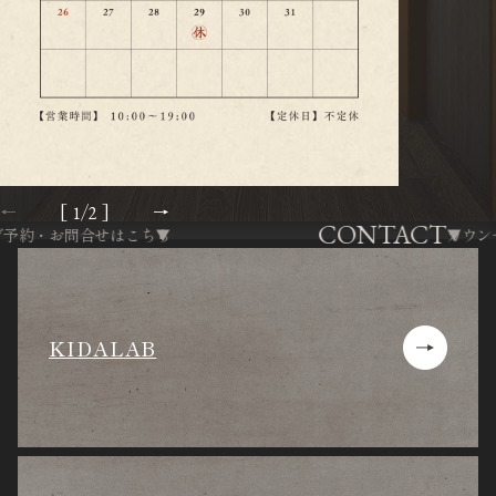
[
/
]
1
2
CONTACT
・お問合せはこちら
カウンセリン
KIDALAB