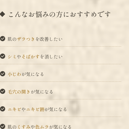
こんなお悩みの方におすすめです
肌の
ザラつき
を改善したい
シミ
や
そばかす
を消したい
小じわ
が気になる
毛穴の開き
が気になる
ニキビ
や
ニキビ跡
が気になる
肌の
くすみ
や
色ムラ
が気になる