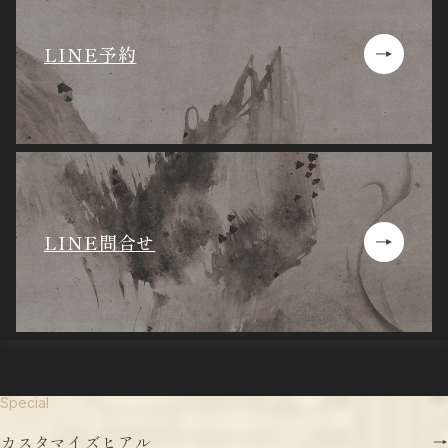
LINE予約
LINE問合せ
Special
カ
ス
タ
マ
イ
ズ
ヒ
ア
ル