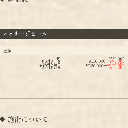
マッサージピール
全顔
¥22,000
1回
¥110,000→
¥99,000
▶︎5回コース
¥19,800
※1回あたり
¥220,000→
¥176,000
▶︎10回コース
¥17,600
※1回あたり
施術について