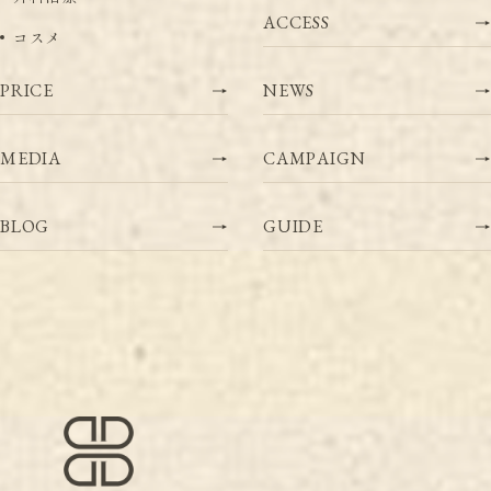
A
C
C
E
S
S
コ
ス
メ
P
R
I
C
E
N
E
W
S
M
E
D
I
A
C
A
M
P
A
I
G
N
B
L
O
G
G
U
I
D
E