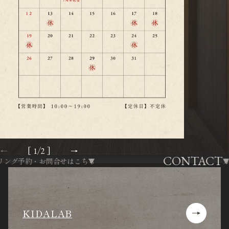
[
/
]
1
2
CONTACT
グ予約・お問合せはこちら
カウ
KIDALAB