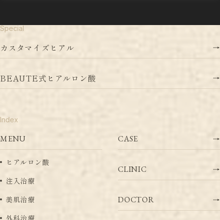
Special
カ
ス
タ
マ
イ
ズ
ヒ
ア
ル
B
E
A
U
T
E
式
ヒ
ア
ル
ロ
ン
酸
Index
MENU
C
A
S
E
ヒ
ア
ル
ロ
ン
酸
C
L
I
N
I
C
注
入
治
療
美
肌
治
療
D
O
C
T
O
R
外
科
治
療